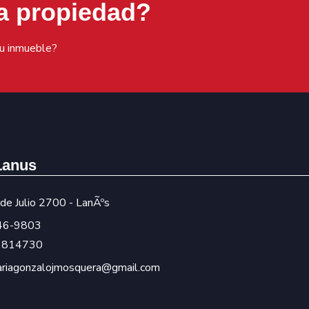
a propiedad?
tu inmueble?
Lanus
de Julio 2700 - LanÃºs
246-9803
9814730
iariagonzalojmosquera@gmail.com